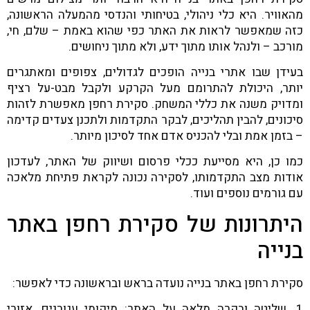
מהאוויר. היא כלי ניהולי, בטיחותי והנדסי מהמעלה הראשונה,
כזה שמאפשר לראות את האתר כפי שהוא באמת – שלם, חי,
מורכב – ולנהל אותו מתוך ידע, ולא מתוך ניחושים.
בעידן שבו אתרי בנייה הופכים לגדולים, צפופים ומאתגרים
יותר, היכולת להתרומם מעל הקרקע ולקבל מבט-על רציף
ומדויק משנה את כללי המשחק. סקירת רחפן מאפשרת לזהות
סיכונים, להבין תהליכים, לבקר התקדמות ולתכנן צעדים קדימה
– בזמן אמת ובלי להכניס אדם אחד לסיכון מיותר.
כמו כן, היא מסייעת ככלי פרסום ושיווק של האתר, לעדכון
אודות מצב התקדמותו, לסקירה נכונה לקראת פתיחת מלאכה
עם גורמים נוספים ועוד.
היתרונות של סקירת רחפן באתר
בנייה
סקירת רחפן באתר בנייה נועדה בראש ובראשונה כדי לאפשר:
1. שליטה ובקרה מלאה על האתר: מיקומי עגורנים, אזורי