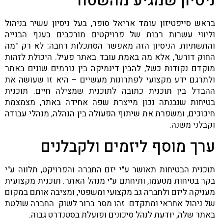
ניסיון שמגיע מהשטח
בראש סייפטיזון עומד אריאל סופר, בעל ניסיון עשיר בניהול
וליווי עשרות רבות של פרויקטים מורכבים בענף הבנייה
והתשתיות. הניסיון הזה מאפשר הסתכלות רחבה: לא רק "מה
החוק דורש", אלא מה באמת עובד באתר פעיל. היכולת לזהות
מוקדם נקודות כשל, להבין דינמיקה בין גורמים שונים באתר
ולתרגם ידע מקצועי לפתרונות מעשיים – היא זו שעושה את
ההבדל בין תוכנית כתובה לתוכנית שמצילה חיים. תוכנית
בטיחות שנבנתה נכון מייצרת שפה אחידה באתר, מצמצמת
חיכוכים, ומשפרת את שיתוף הפעולה בין הנהלה, מנהלי עבודה
וקבלני משנה.
ערך מוסף ליזמים ולקבלנים
תוכנית הבטיחות תאושר ע"י יזם החברה והפרויקט, תלווה ע"י
בקר בטיחות מטעמו, ותיחתם ע"י מנהל האתר. תוכנית מקצועית
מעניקה ליזם ולחברה גב מקצועי ומשפטי, ומציבה אותם במקום
של ניהול אחראי ומתקדם. זהו מסר ברור לשוק: החברה שולטת
באתר שלה, יודעת לנהל סיכונים ופועלת בסטנדרט גבוה.