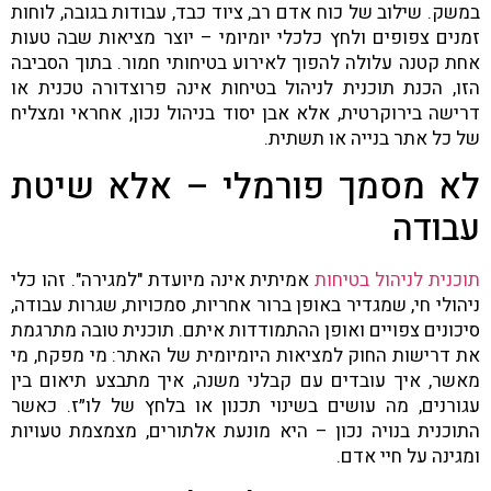
במשק. שילוב של כוח אדם רב, ציוד כבד, עבודות בגובה, לוחות
זמנים צפופים ולחץ כלכלי יומיומי – יוצר מציאות שבה טעות
אחת קטנה עלולה להפוך לאירוע בטיחותי חמור. בתוך הסביבה
הזו, הכנת תוכנית לניהול בטיחות אינה פרוצדורה טכנית או
דרישה בירוקרטית, אלא אבן יסוד בניהול נכון, אחראי ומצליח
של כל אתר בנייה או תשתית.
לא מסמך פורמלי – אלא שיטת
עבודה
תוכנית לניהול בטיחות
אמיתית אינה מיועדת "למגירה". זהו כלי
ניהולי חי, שמגדיר באופן ברור אחריות, סמכויות, שגרות עבודה,
סיכונים צפויים ואופן ההתמודדות איתם. תוכנית טובה מתרגמת
את דרישות החוק למציאות היומיומית של האתר: מי מפקח, מי
מאשר, איך עובדים עם קבלני משנה, איך מתבצע תיאום בין
עגורנים, מה עושים בשינוי תכנון או בלחץ של לו״ז. כאשר
התוכנית בנויה נכון – היא מונעת אלתורים, מצמצמת טעויות
ומגינה על חיי אדם.